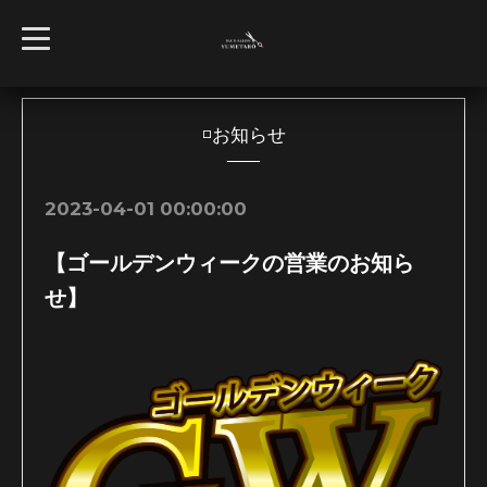
t
o
g
g
l
e
n
◽️お知らせ
a
v
i
g
2023-04-01 00:00:00
a
t
i
【ゴールデンウィークの営業のお知ら
o
n
せ】