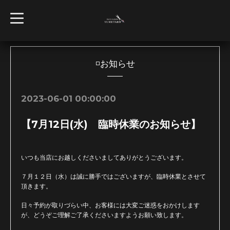
t
o
g
g
l
e
n
◽️お知らせ
a
v
i
g
2023-06-01 00:00:00
a
t
i
【7月12日(水) 臨時休業のお知らせ】
o
n
いつも当店にお越しくださいましてありがとうございます。
７月１２日（水）は誠に勝手ではございますが、臨時休業とさせて
頂きます。
日々予約が取りづらい中、お客様には大変ご迷惑をおかけします
が、どうぞご理解ご了承くださいますようお願い致します。