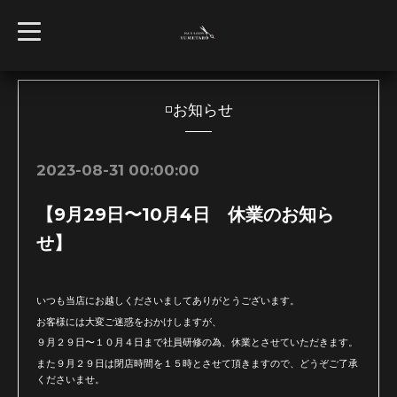
t
o
g
g
l
e
n
◽️お知らせ
a
v
i
g
2023-08-31 00:00:00
a
t
i
【9月29日〜10月4日 休業のお知ら
o
n
せ】
いつも当店にお越しくださいましてありがとうございます。
お客様には大変ご迷惑をおかけしますが、
９月２９日〜１０月４日まで社員研修の為、休業とさせていただきます。
また９月２９日は閉店時間を１５時とさせて頂きますので、どうぞご了承
くださいませ。