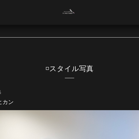
◽️スタイル写真
集
ヒカン