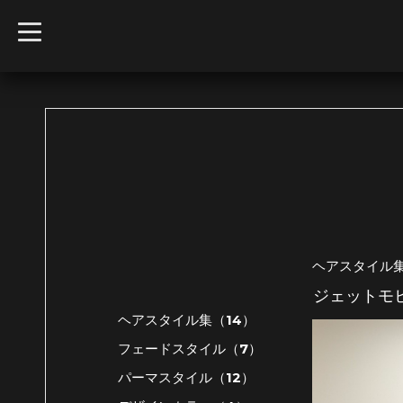
t
o
g
g
l
e
n
a
v
i
g
a
t
i
o
n
ヘアスタイル
ジェットモ
ヘアスタイル集（14）
フェードスタイル（7）
パーマスタイル（12）