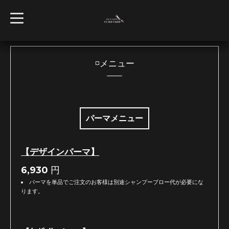
t
o
g
g
l
e
n
◽️メニュー
a
v
i
g
a
t
i
パーマメニュー
o
n
【デザインパーマ】
6,930
円
パーマを単品でご注文のお客様は別途シャンプーブロー代が必要にな
ります。