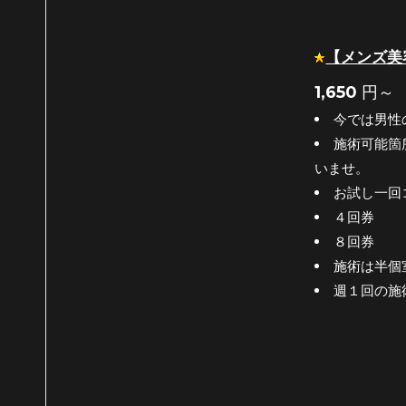
【メンズ美
1,650
円～
今では男性
施術可能箇
いませ。
お試し一回
４回券
８回券
施術は半個
週１回の施