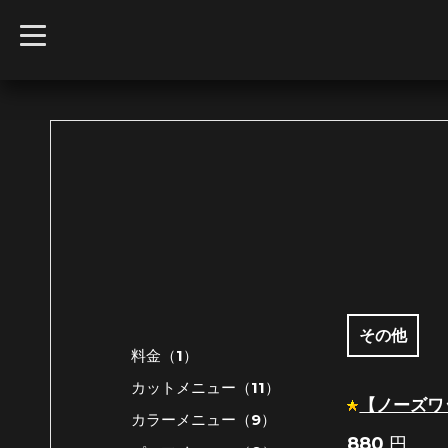
t
o
g
g
l
e
n
a
v
i
g
a
t
i
o
n
その他
料金（1）
カットメニュー（11）
【ノーズワ
カラーメニュー（9）
880
円