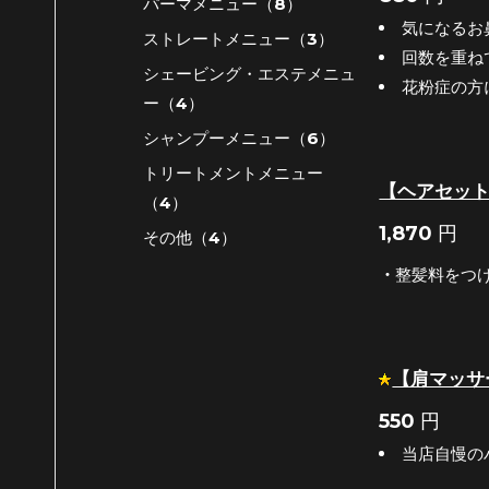
パーマメニュー（8）
気になるお
ストレートメニュー（3）
回数を重ね
シェービング・エステメニュ
花粉症の方
ー（4）
シャンプーメニュー（6）
トリートメントメニュー
【ヘアセッ
（4）
1,870
円
その他（4）
・
整髪料をつ
【肩マッサ
550
円
当店自慢の