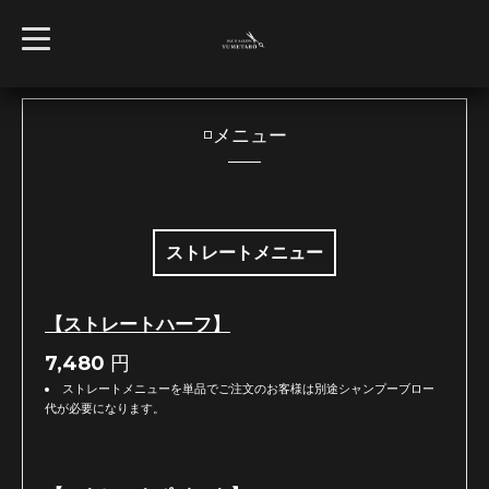
t
o
g
g
l
e
n
◽️メニュー
a
v
i
g
a
t
i
ストレートメニュー
o
n
【ストレートハーフ】
7,480
円
ストレートメニューを単品でご注文のお客様は別途シャンプーブロー
代が必要になります。