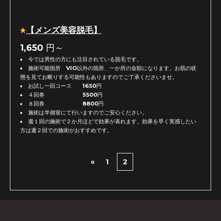
【メンズ美容脱毛】
1,650
円～
今では男性の方にも注目されている脱毛です。
施術可能箇所 VIO以外の箇所、一か所の金額になります。お肌の状
態を見てお断りする可能性もありますのでご了承くださいませ。
お試し一回コース 1650円
４回券 5500円
８回券 8800円
施術は半個室にて行いますのでご安心ください。
週１回の施術で２か月ほどで効果が表れます。効果を早く実感したい
方は週２回での施術がおすすめです。
«
1
2