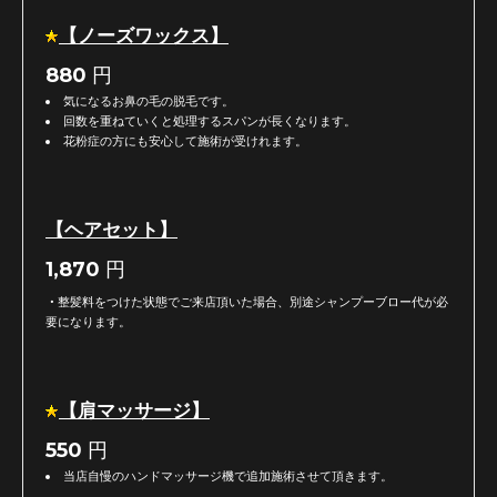
【ノーズワックス】
880
円
気になるお鼻の毛の脱毛です。
回数を重ねていくと処理するスパンが長くなります。
花粉症の方にも安心して施術が受けれます。
【ヘアセット】
1,870
円
・
整髪料をつけた状態でご来店頂いた場合、別途シャンプーブロー代が必
要になります。
【肩マッサージ】
550
円
当店自慢のハンドマッサージ機で追加施術させて頂きます。